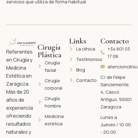
servicios que utiliza de forma habitual.
Links
Contacto
Cirugía
La clínica
+34 601 03
Referentes
Plástica
17 08
Testimonios
en Cirugía y
Cirugía
atencionclini
Medicina
Blog
facial
Estética en
C/ de Felipe
Contacto
Cirugía
Zaragoza.
Sanclemente,
corporal
Más de 20
4, Casco
Cirugía
Antiguo, 50001
años de
hombre
Zaragoza
experiencia
ofreciendo
Medicina
Lunes a
resultados
estética
Jueves / 10:00
naturales y
- 20:00