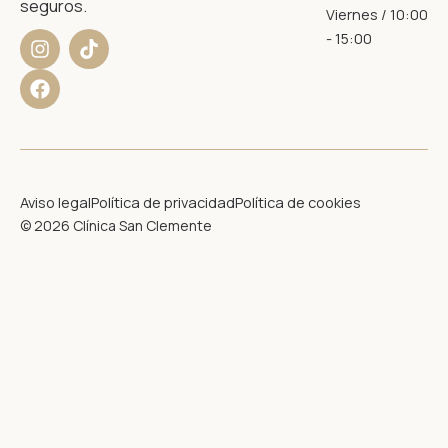
seguros.
Viernes / 10:00
I
F
T
- 15:00
n
a
i
s
c
k
t
e
t
a
b
o
g
o
k
r
o
a
k
m
Aviso legal
Política de privacidad
Política de cookies
© 2026 Clínica San Clemente