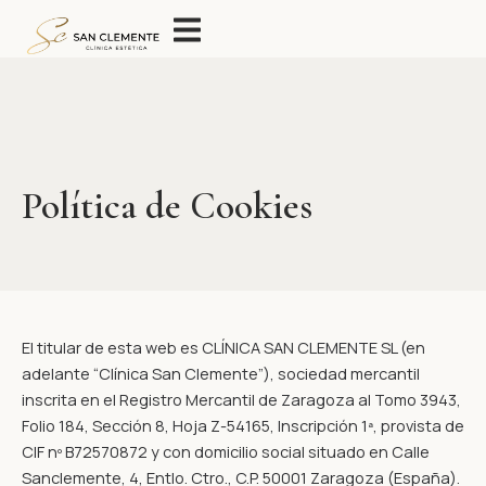
Política de cookies
Ir
al
contenido
Política de Cookies
El titular de esta web es CLÍNICA SAN CLEMENTE SL (en
adelante “Clínica San Clemente”), sociedad mercantil
inscrita en el Registro Mercantil de Zaragoza al Tomo 3943,
Folio 184, Sección 8, Hoja Z-54165, Inscripción 1ª, provista de
CIF nº B72570872 y con domicilio social situado en Calle
Sanclemente, 4, Entlo. Ctro., C.P. 50001 Zaragoza (España).