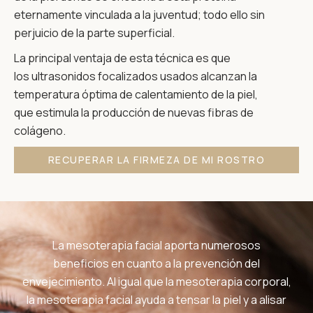
eternamente vinculada a la juventud; todo ello sin
perjuicio de la parte superficial.
La principal ventaja de esta técnica es que
los ultrasonidos focalizados usados alcanzan la
temperatura óptima de calentamiento de la piel,
que estimula la producción de nuevas fibras de
colágeno.
RECUPERAR LA FIRMEZA DE MI ROSTRO
La mesoterapia facial aporta numerosos
beneficios en cuanto a la prevención del
envejecimiento. Al igual que la mesoterapia corporal,
la mesoterapia facial ayuda a tensar la piel y a alisar