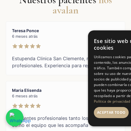
Nuestros pacientes
nos
avalan
Teresa Ponce
6 meses atrás
Ese sitio web u
cookies
Utilizamos cookies pa
Estupenda Clinica San Clemente, muy
contenido, los anunci
profesionales. Experiencia para repetir.
tráfico. También com
sobre su uso de nuest
socios de publicidad y
pueden combinarla co
Maria Elisenda
que les haya proporc
recopilado a partir de
6 meses atrás
Política de privacidad
ACEPTAR TODO
Excelentes profesionales tanto los doctor@s
como el equipo que les acompaña