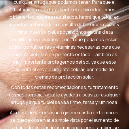
cualquier arruga que podamos tener. Para que el
tratamiento sea totalmente efectivo y logremos
obtener los mejores resultados, habrá que tener en
cuenta que fuera de la consulta deberemos cuidar y
mimar nuestra piel, apoyándonos en una dieta
equilibrada y saludable, con la que podamos incluir
todos los nutrientes y vitaminas necesarias para que
nuestra piel esté en perfecto estado. También es
muy importante protegernos del sol, ya que este
acelera el envejecimiento celular, por medio de
cremas de protección solar.
Con todas estas recomendaciones, tu tratamiento
de mesoterapia facial te ayudará a suavizar cualquier
arruga y a que tu piel se vea firme, tersa y luminosa.
A la hora de detectar una ginecomastia en hombres,
se puede observar a simple vista por el aumento de
tamaño de las glándulas mamarias, pero también se