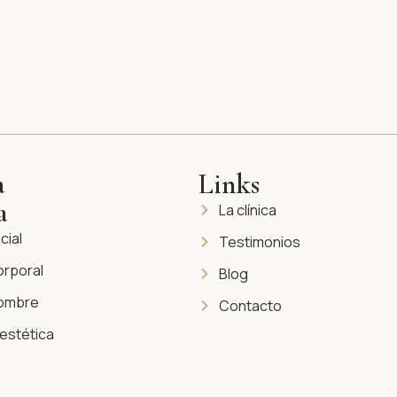
a
Links
a
La clínica
cial
Testimonios
orporal
Blog
hombre
Contacto
estética