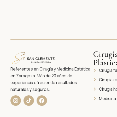
Cirugí
Plástic
Referentes en Cirugía y Medicina Estética
Cirugía fa
en Zaragoza. Más de 20 años de
Cirugía c
experiencia ofreciendo resultados
Cirugía 
naturales y seguros.
I
T
F
Medicina 
n
i
a
s
k
c
t
t
e