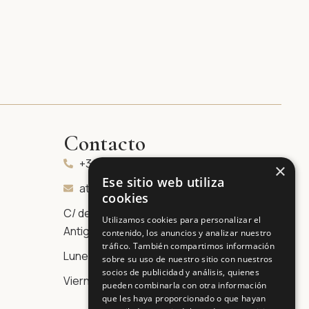
Contacto
+34 601 03 17 08
×
Ese sitio web utiliza
atencionclinica@clinicasanclemente.es
cookies
C/ de Felipe Sanclemente, 4, Casco
Utilizamos cookies para personalizar el
Antiguo, 50001 Zaragoza
contenido, los anuncios y analizar nuestro
tráfico. También compartimos información
Lunes a Jueves / 10:00 - 20:00
sobre su uso de nuestro sitio con nuestros
socios de publicidad y análisis, quienes
Viernes / 10:00 - 15:00
pueden combinarla con otra información
que les haya proporcionado o que hayan