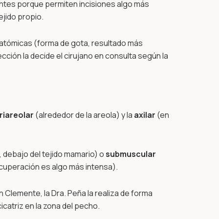
ntes porque permiten incisiones algo más
jido propio.
natómicas (forma de gota, resultado más
ción la decide el cirujano en consulta según la
riareolar
(alrededor de la areola) y la
axilar
(en
 debajo del tejido mamario) o
submuscular
ecuperación es algo más intensa).
an Clemente, la Dra. Peña la realiza de forma
icatriz en la zona del pecho.