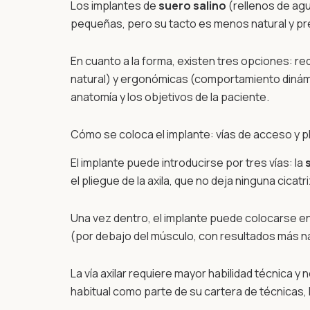
Los implantes de
suero salino
(rellenos de ag
pequeñas, pero su tacto es menos natural y pr
En cuanto a la forma, existen tres opciones: 
natural) y ergonómicas (comportamiento dinámic
anatomía y los objetivos de la paciente.
Cómo se coloca el implante: vías de acceso y 
El implante puede introducirse por tres vías: la
el pliegue de la axila, que no deja ninguna cicatri
Una vez dentro, el implante puede colocarse e
(por debajo del músculo, con resultados más na
La vía axilar requiere mayor habilidad técnica y
habitual como parte de su cartera de técnicas, l