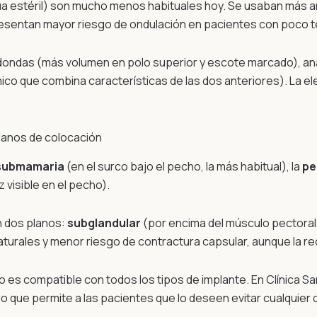
ua estéril) son mucho menos habituales hoy. Se usaban más a
esentan mayor riesgo de ondulación en pacientes con poco te
redondas (más volumen en polo superior y escote marcado), a
o que combina características de las dos anteriores). La elec
planos de colocación
submamaria
(en el surco bajo el pecho, la más habitual), la
pe
z visible en el pecho).
n dos planos:
subglandular
(por encima del músculo pectoral,
turales y menor riesgo de contractura capsular, aunque la r
 no es compatible con todos los tipos de implante. En Clínica S
o que permite a las pacientes que lo deseen evitar cualquier c