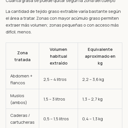
Cuánta grasa se puede quitar según la zona del cuerpo
La cantidad de tejido graso extraíble varía bastante según
el área a tratar. Zonas con mayor acúmulo graso permiten
extraer más volumen; zonas pequeñas o con acceso más
difícil, menos.
Volumen
Equivalente
Zona
habitual
aproximado en
tratada
extraído
kg
Abdomen +
2,5 – 4 litros
2,2 – 3,6 kg
flancos
Muslos
1,5 – 3 litros
1,3 – 2,7 kg
(ambos)
Caderas /
0,5 – 1,5 litros
0,4 – 1,3 kg
cartucheras