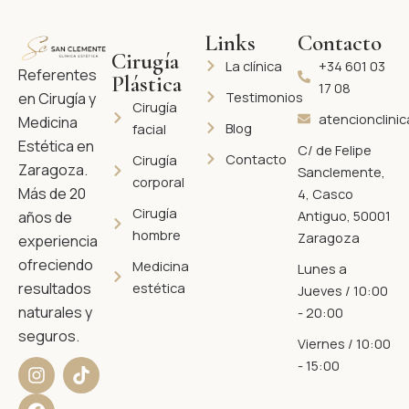
Links
Contacto
Cirugía
La clínica
+34 601 03
Referentes
Plástica
17 08
Testimonios
en Cirugía y
Cirugía
atencionclini
Medicina
Blog
facial
Estética en
C/ de Felipe
Contacto
Cirugía
Zaragoza.
Sanclemente,
corporal
Más de 20
4, Casco
Cirugía
Antiguo, 50001
años de
hombre
Zaragoza
experiencia
ofreciendo
Medicina
Lunes a
resultados
estética
Jueves / 10:00
naturales y
- 20:00
seguros.
Viernes / 10:00
I
F
T
- 15:00
n
a
i
s
c
k