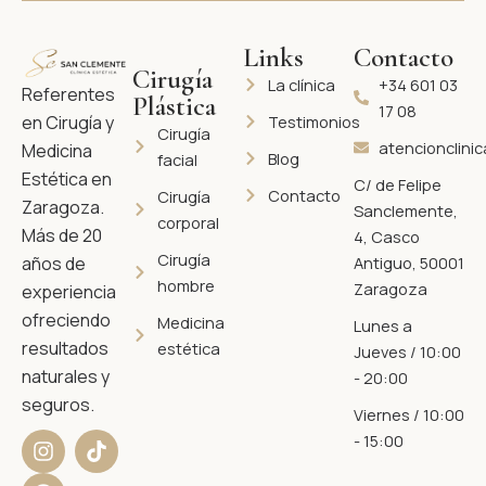
Links
Contacto
Cirugía
La clínica
+34 601 03
Referentes
Plástica
17 08
Testimonios
en Cirugía y
Cirugía
atencionclini
Medicina
Blog
facial
Estética en
C/ de Felipe
Contacto
Cirugía
Zaragoza.
Sanclemente,
corporal
Más de 20
4, Casco
Cirugía
Antiguo, 50001
años de
hombre
Zaragoza
experiencia
ofreciendo
Medicina
Lunes a
resultados
estética
Jueves / 10:00
naturales y
- 20:00
seguros.
Viernes / 10:00
I
F
T
- 15:00
n
a
i
s
c
k